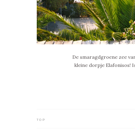
De smaragdgroene zee van S
kleine dorpje Elafonisos!
TOP