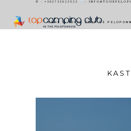
✆ : +302733022522
: INFO@TOURPELOP
HOME
TOCHT DOOR DE PELOPON
KAST