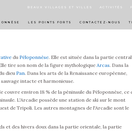
R
BEAUX VILLAGES ET VILLES
ACTIVITÉS
PONNÈSE
LES POINTS FORTS
CONTACTEZ-NOUS
T
ative
du
Péloponnèse
. Elle est située dans la partie central
 Elle tire son nom de la figure mythologique
Arcas
. Dans la
 du dieu
Pan
. Dans les arts de la Renaissance européenne,
 sauvage intacte et harmonieuse.
lle couvre environ 18 % de la péninsule du Péloponnèse, ce 
éninsule. L'Arcadie possède une station de ski sur le mont
uest de Tripoli. Les autres montagnes de l'Arcadie sont le
s et des hivers doux dans la partie orientale, la partie