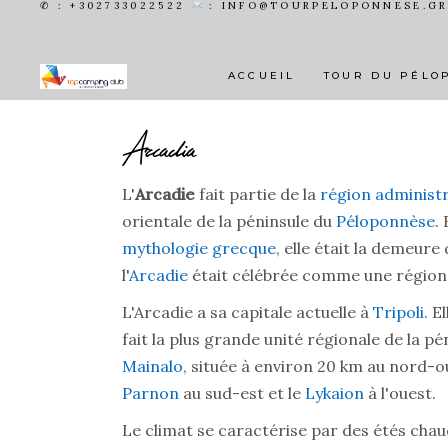
✆ : +302733022522
: INFO@TOURPELOPONNESE.G
ACCUEIL
TOUR DU PÉLO
Arcadia
L'
Arcadie
fait partie de la
région administr
orientale de la péninsule du
Péloponnèse
.
mythologie grecque
, elle était la demeure
l'
Arcadie
était célébrée comme une région
L'Arcadie a sa capitale actuelle à
Tripoli
. E
fait la plus grande unité régionale de la p
Mainalo
, située à environ 20 km au nord-o
Parnon
au sud-est et le
Lykaion
à l'ouest.
Le climat se caractérise par des étés chaud