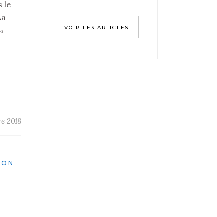
 le
La
VOIR LES ARTICLES
a
re 2018
ION