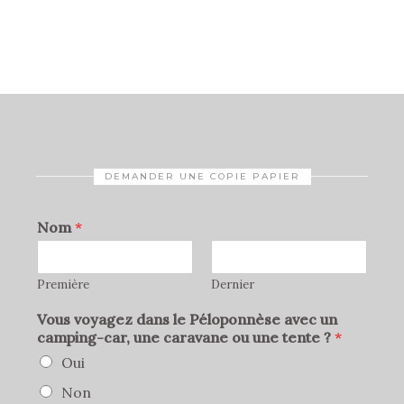
DEMANDER UNE COPIE PAPIER
Nom
*
Première
Dernier
Vous voyagez dans le Péloponnèse avec un
camping-car, une caravane ou une tente ?
*
Oui
Non