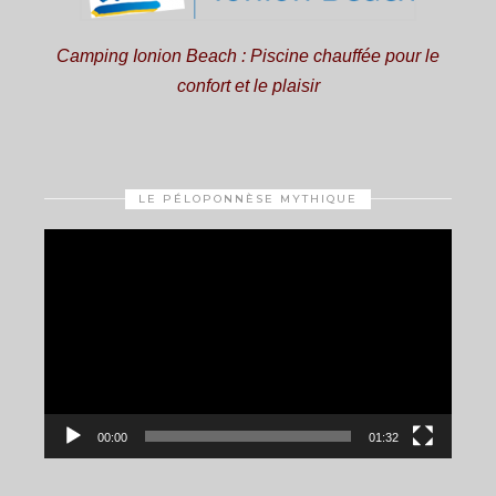
Camping Ionion Beach : Piscine chauffée pour le
confort et le plaisir
LE PÉLOPONNÈSE MYTHIQUE
Video
Player
00:00
01:32