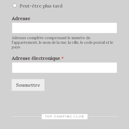
Peut-être plus tard
Adresse
Adresse complète comprenant le numéro de
l'appartement, le nom de la rue, la ville, le code postal et le
pays
Adresse électronique
*
Soumettre
TOP CAMPING CLUB